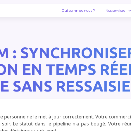
Qui sommes nous ?
Nos services
RM : SYNCHRONIS
ON EN TEMPS RÉE
E SANS RESSAISIE
que personne ne le met à jour correctement. Votre commercia
 soir. Le statut dans le pipeline n'a pas bougé. Votre r
des décisions sur du vent.