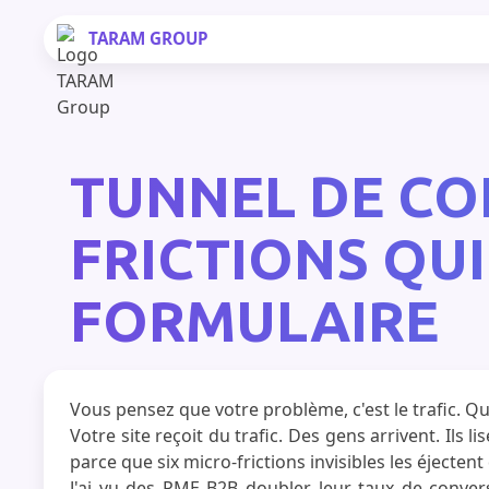
TARAM
GROUP
TUNNEL DE CON
FRICTIONS QU
FORMULAIRE
Vous pensez que votre problème, c'est le trafic. Que
Votre site reçoit du trafic. Des gens arrivent. Ils 
parce que six micro-frictions invisibles les éjecte
J'ai vu des PME B2B doubler leur taux de convers