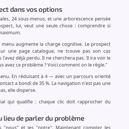
pect dans vos options
pales, 24 sous-menus, et une arborescence pensée
spect, lui, veut une seule chose : comprendre si
s maximum.
 menu augmente la charge cognitive. Le prospect
e sur une page catalogue, ne trouve pas son cas
 l'avez déjà perdu. Il ne cherchera pas. Il ira voir le
ous avez ce problème ? Voici comment on le règle."
menu. En réduisant à 4 — avec un parcours orienté
contact a bondi de 35 %. La navigation n'est pas une
pas, elle disperse.
qui qualifie : chaque clic doit rapprocher du
u lieu de parler du problème
s "nous" et les "notre". Maintenant comptez les