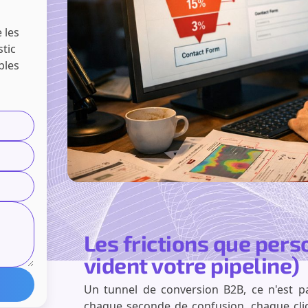
 les
stic
bles
Les frictions que per
vident votre pipeline)
Un tunnel de conversion B2B, ce n'est p
chaque seconde de confusion, chaque clic