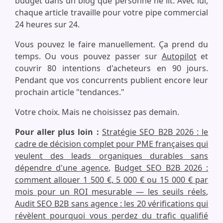
budget dans un blog que personne ne lit. Avec lui,
chaque article travaille pour votre pipe commercial
24 heures sur 24.
Vous pouvez le faire manuellement. Ça prend du
temps. Ou vous pouvez passer sur
Autopilot
et
couvrir 80 intentions d'acheteurs en 90 jours.
Pendant que vos concurrents publient encore leur
prochain article "tendances."
Votre choix. Mais ne choisissez pas demain.
Pour aller plus loin :
Stratégie SEO B2B 2026 : le
cadre de décision complet pour PME françaises qui
veulent des leads organiques durables sans
dépendre d'une agence
,
Budget SEO B2B 2026 :
comment allouer 1 500 €, 5 000 € ou 15 000 € par
mois pour un ROI mesurable — les seuils réels
,
Audit SEO B2B sans agence : les 20 vérifications qui
révèlent pourquoi vous perdez du trafic qualifié