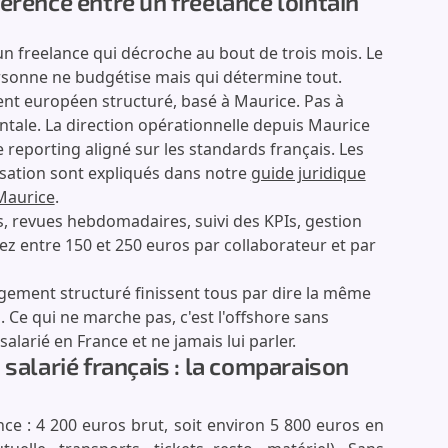
érence entre un freelance lointain
n freelance qui décroche au bout de trois mois. Le
rsonne ne budgétise mais qui détermine tout.
t européen structuré, basé à Maurice. Pas à
tale. La direction opérationnelle depuis Maurice
e reporting aligné sur les standards français. Les
nisation sont expliqués dans notre
guide juridique
 Maurice
.
 revues hebdomadaires, suivi des KPIs, gestion
 entre 150 et 250 euros par collaborateur et par
gement structuré finissent tous par dire la même
. Ce qui ne marche pas, c'est l'offshore sans
arié en France et ne jamais lui parler.
 salarié français : la comparaison
e : 4 200 euros brut, soit environ 5 800 euros en