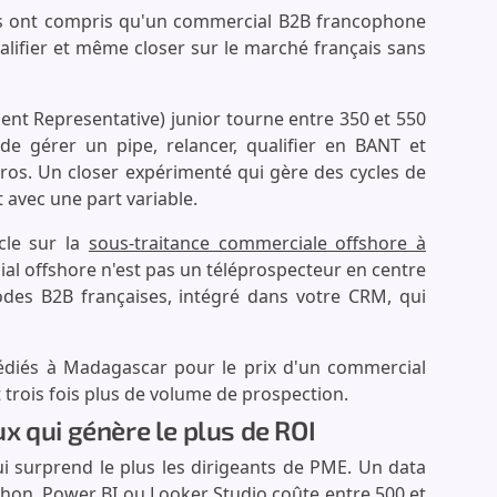
s ont compris qu'un commercial B2B francophone
lifier et même closer sur le marché français sans
ent Representative) junior tourne entre 350 et 550
e gérer un pipe, relancer, qualifier en BANT et
uros. Un closer expérimenté qui gère des cycles de
 avec une part variable.
icle sur la
sous-traitance commerciale offshore à
ial offshore n'est pas un téléprospecteur en centre
odes B2B françaises, intégré dans votre CRM, qui
dédiés à Madagascar pour le prix d'un commercial
t trois fois plus de volume de prospection.
eux qui génère le plus de ROI
qui surprend le plus les dirigeants de PME. Un data
thon, Power BI ou Looker Studio coûte entre 500 et