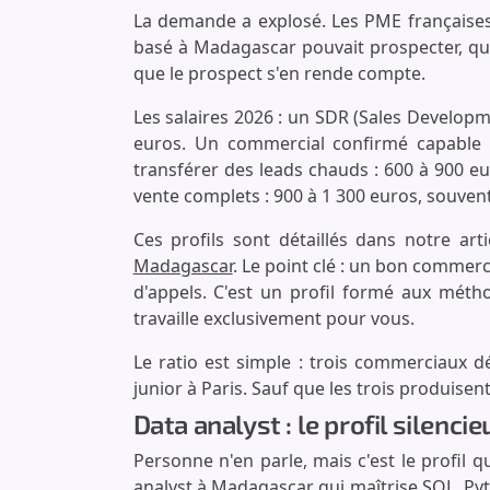
La demande a explosé. Les PME française
basé à Madagascar pouvait prospecter, qua
que le prospect s'en rende compte.
Les salaires 2026 : un SDR (Sales Developm
euros. Un commercial confirmé capable d
transférer des leads chauds : 600 à 900 e
vente complets : 900 à 1 300 euros, souvent
Ces profils sont détaillés dans notre art
Madagascar
. Le point clé : un bon commerc
d'appels. C'est un profil formé aux méth
travaille exclusivement pour vous.
Le ratio est simple : trois commerciaux 
junior à Paris. Sauf que les trois produisen
Data analyst : le profil silenci
Personne n'en parle, mais c'est le profil 
analyst à Madagascar qui maîtrise SQL, Py