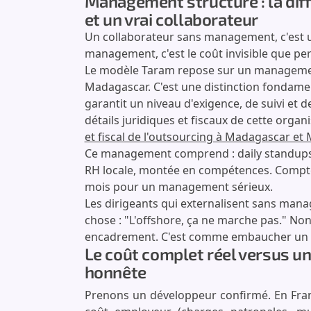
Management structuré : la diff
et un vrai collaborateur
Un collaborateur sans management, c'est u
management, c'est le coût invisible que pe
Le modèle Taram repose sur un managemen
Madagascar. C'est une distinction fondamen
garantit un niveau d'exigence, de suivi et d
détails juridiques et fiscaux de cette orga
et fiscal de l'outsourcing à Madagascar et
Ce management comprend : daily standups,
RH locale, montée en compétences. Comptez
mois pour un management sérieux.
Les dirigeants qui externalisent sans mana
chose : "L'offshore, ça ne marche pas." Non
encadrement. C'est comme embaucher un sal
Le coût complet réel versus un
honnête
Prenons un développeur confirmé. En Franc