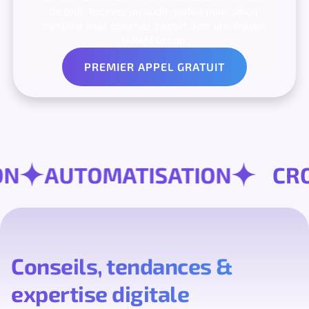
de tout. Recevez un audit gratuit pour savoir
combien vous pourriez gagner avec une équipe
TARAM Group.
PREMIER APPEL GRATUIT
SION
AUTOMATISATION
Conseils, tendances &
expertise digitale