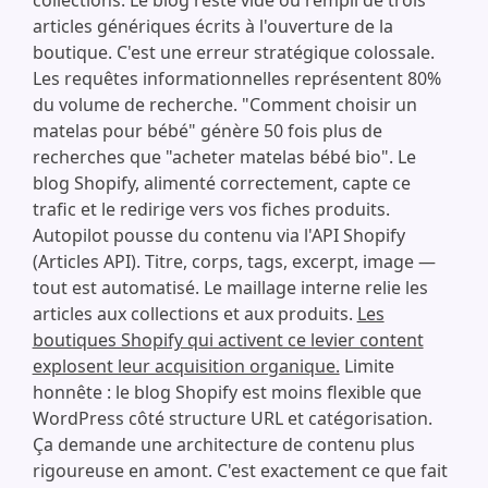
collections. Le blog reste vide ou rempli de trois
articles génériques écrits à l'ouverture de la
boutique. C'est une erreur stratégique colossale.
Les requêtes informationnelles représentent 80%
du volume de recherche. "Comment choisir un
matelas pour bébé" génère 50 fois plus de
recherches que "acheter matelas bébé bio". Le
blog Shopify, alimenté correctement, capte ce
trafic et le redirige vers vos fiches produits.
Autopilot pousse du contenu via l'API Shopify
(Articles API). Titre, corps, tags, excerpt, image —
tout est automatisé. Le maillage interne relie les
articles aux collections et aux produits.
Les
boutiques Shopify qui activent ce levier content
explosent leur acquisition organique.
Limite
honnête : le blog Shopify est moins flexible que
WordPress côté structure URL et catégorisation.
Ça demande une architecture de contenu plus
rigoureuse en amont. C'est exactement ce que fait