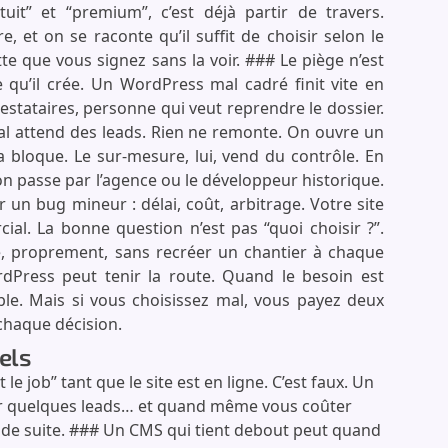
uit” et “premium”, c’est déjà partir de travers.
, et on se raconte qu’il suffit de choisir selon le
ette que vous signez sans la voir. ### Le piège n’est
e qu’il crée. Un WordPress mal cadré finit vite en
estataires, personne qui veut reprendre le dossier.
al attend des leads. Rien ne remonte. On ouvre un
 ça bloque. Le sur-mesure, lui, vend du contrôle. En
on passe par l’agence ou le développeur historique.
 un bug mineur : délai, coût, arbitrage. Votre site
ial. La bonne question n’est pas “quoi choisir ?”.
ite, proprement, sans recréer un chantier à chaque
Press peut tenir la route. Quand le besoin est
ble. Mais si vous choisissez mal, vous payez deux
à chaque décision.
els
le job” tant que le site est en ligne. C’est faux. Un
pter quelques leads… et quand même vous coûter
t de suite. ### Un CMS qui tient debout peut quand