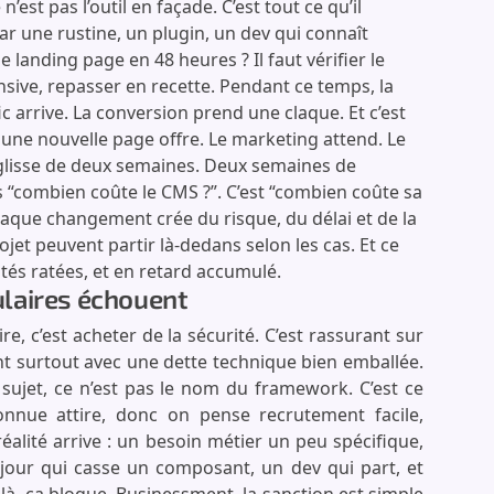
est pas l’outil en façade. C’est tout ce qu’il
r une rustine, un plugin, un dev qui connaît
e landing page en 48 heures ? Il faut vérifier le
onsive, repasser en recette. Pendant ce temps, la
 arrive. La conversion prend une claque. Et c’est
ne nouvelle page offre. Le marketing attend. Le
e glisse de deux semaines. Deux semaines de
s “combien coûte le CMS ?”. C’est “combien coûte sa
chaque changement crée du risque, du délai et de la
et peuvent partir là-dedans selon les cas. Et ce
tés ratées, et en retard accumulé.
laires échouent
, c’est acheter de la sécurité. C’est rassurant sur
ent surtout avec une dette technique bien emballée.
 sujet, ce n’est pas le nom du framework. C’est ce
onnue attire, donc on pense recrutement facile,
éalité arrive : un besoin métier un peu spécifique,
 jour qui casse un composant, un dev qui part, et