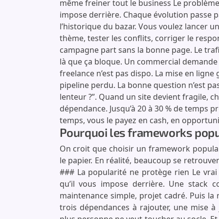
même freiner tout le business Le problème n’
impose derrière. Chaque évolution passe pa
l’historique du bazar. Vous voulez lancer un
thème, tester les conflits, corriger le resp
campagne part sans la bonne page. Le trafic
là que ça bloque. Un commercial demande u
freelance n’est pas dispo. La mise en lign
pipeline perdu. La bonne question n’est pa
lenteur ?”. Quand un site devient fragile, 
dépendance. Jusqu’à 20 à 30 % de temps proj
temps, vous le payez en cash, en opportuni
Pourquoi les frameworks popu
On croit que choisir un framework populaire
le papier. En réalité, beaucoup se retrouv
### La popularité ne protège rien Le vrai
qu’il vous impose derrière. Une stack c
maintenance simple, projet cadré. Puis la r
trois dépendances à rajouter, une mise à