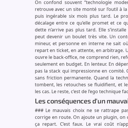
On confond souvent “technologie moder
retrouve avec un site monté sur l’outil à 
puis ingérable six mois plus tard. Le pr
décalage entre ce qu’elle promet et ce q
dette n’arrive pas plus tard. Elle s’instal
peut devenir un boulet très vite. Un cont
mineur, et personne en interne ne sait o
repart en ticket, en attente, en arbitrage.
ouvre le back-office, ne comprend rien, refe
seulement en budget. En lenteur. En dépen
pas la stack qui impressionne en comité. C
sans friction permanente. Quand la techno
tombent, les retouches se fluidifient, et 
les cas. Le reste, c’est de l’ego technique fac
Les conséquences d'un mauvais 
### Le mauvais choix ne se rattrape pa
corrige en route. On ajoute un plugin, on 
ça repart. C’est faux. Le vrai coût n’a