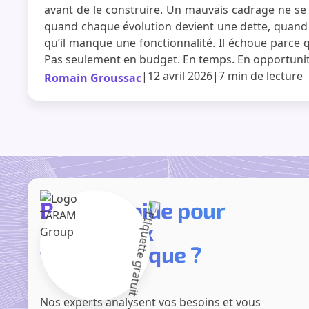
avant de le construire. Un mauvais cadrage ne se v
quand chaque évolution devient une dette, quand v
qu’il manque une fonctionnalité. Il échoue parce
Pas seulement en budget. En temps. En opportunit
|
12 avril 2026
|
7 min
de lecture
Romain Groussac
Besoin d'aide pour
votre choix
technologique ?
Nos experts analysent vos besoins et vous