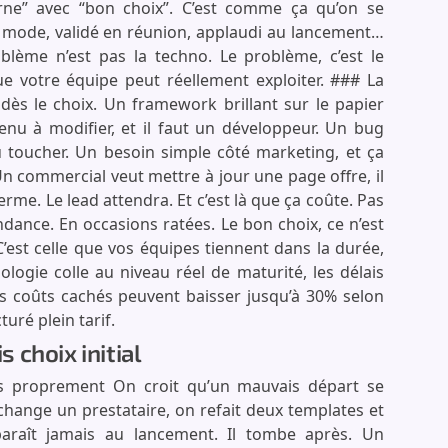
ne” avec “bon choix”. C’est comme ça qu’on se
la mode, validé en réunion, applaudi au lancement…
oblème n’est pas la techno. Le problème, c’est le
ue votre équipe peut réellement exploiter. ### La
le dès le choix. Un framework brillant sur le papier
enu à modifier, et il faut un développeur. Un bug
ù toucher. Un besoin simple côté marketing, et ça
 Un commercial veut mettre à jour une page offre, il
rme. Le lead attendra. Et c’est là que ça coûte. Pas
dance. En occasions ratées. Le bon choix, ce n’est
’est celle que vos équipes tiennent dans la durée,
logie colle au niveau réel de maturité, les délais
les coûts cachés peuvent baisser jusqu’à 30% selon
turé plein tarif.
choix initial
s proprement On croit qu’un mauvais départ se
change un prestataire, on refait deux templates et
pparaît jamais au lancement. Il tombe après. Un